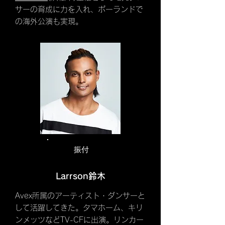
サーの育成に力を入れ、ポーランドで
の海外公演も実現。
​ 振付
Larrson鈴木
Avex所属のアーティスト・ダンサーと
して活躍してきた。タマホーム、キリ
ンメッツなどTV-CFに出演。リンカー