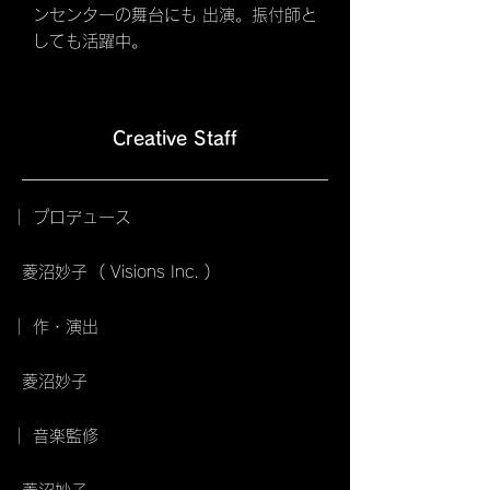
ンセンターの舞台にも 出演。振付師と
しても活躍中。
Creative Staff
｜ プロデュース
菱沼妙子 ( Visions Inc. )
｜ 作・演出
菱沼妙子
｜ 音楽監修