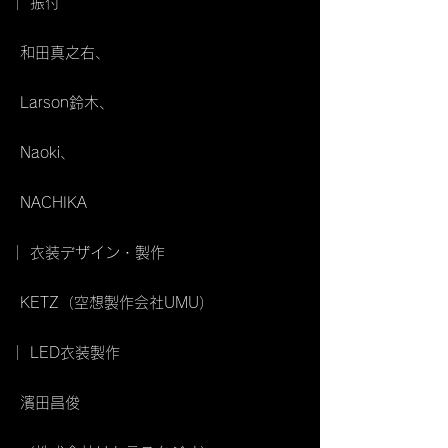
｜ 振付
和田真之右、
Larson鈴木、
Naoki、
NACHIKA
｜ 衣装デザイン・製作
KETZ（空想製作会社UMU）
｜ LED衣装製作
濱田昌俊