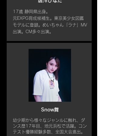
唐澤ひなた
17歳 静岡県出身。
元EXPG育成候補生。東京美少女図鑑
モデルに登録。めいちゃん「ラナ」MV
出演。CM多々出演。
Snow舞
幼少期から様々なジャンルに触れ、ダ
ンス歴17年目、地元浜松で活躍。コン
テスト優勝経験多数、全国大会進出。