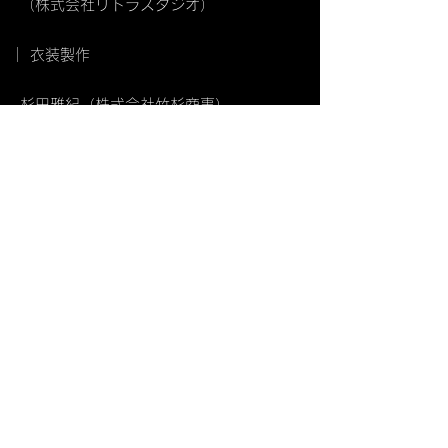
（株式会社リトラスタジオ）
｜ 衣装製作
杉田雅紀（株式会社竹杉商事）、
宮沢のり子、
仲野由美子、
小栗めぐみ
｜ 照明デザイン
宮川辰雄(株式会社共立)
｜ 湖面LED照明デザイン