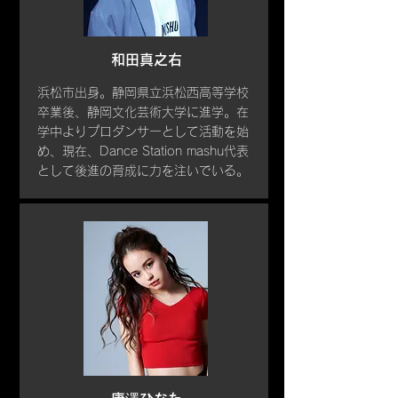
和田真之右
浜松市出身。静岡県立浜松西高等学校
卒業後、静岡文化芸術大学に進学。在
学中よりプロダンサーとして活動を始
め、現在、Dance Station mashu代表
として後進の育成に力を注いでいる。