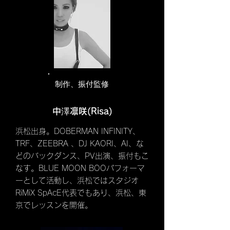
​制作、振付監修
中澤凛咲(Risa)
浜松出身。DOBERMAN INFINITY、
TRF、ZEEBRA 、DJ KAORI、AI、な
どのバックダンス、PV出演、振付もこ
なす。BLUE MOON BOOパフォーマ
ーとして活動し、浜松ではスタジオ
RiMiX SpAcE代表でもあり、浜松、東
京でレッスンを開催。