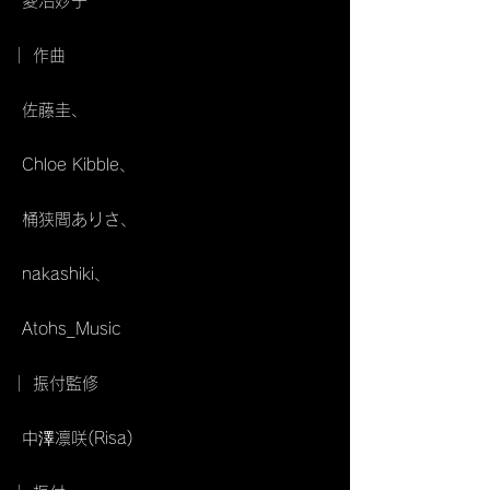
菱沼妙子
｜ 作曲
佐藤圭、
Chloe Kibble、
桶狭間ありさ、
nakashiki、
Atohs_Music
｜ 振付監修
中澤凛咲(Risa)