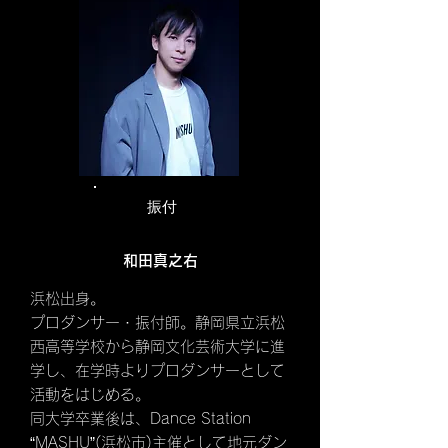
​ 振付
和田真之右
浜松出身。
プロダンサー・振付師。静岡県立浜松
西高等学校から静岡文化芸術大学に進
学し、在学時よりプロダンサーとして
活動をはじめる。
同大学卒業後は、Dance Station
“MASHU”
(浜松市)主催として地元ダン